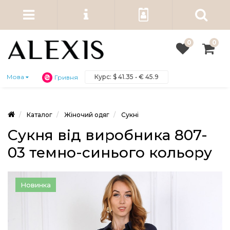
0
0
Курс:
$
41.35 •
€
45.9
Мова
Гривня
Каталог
Жіночий одяг
Сукні
Сукня від виробника 807-
03 темно-синього кольору
Новинка