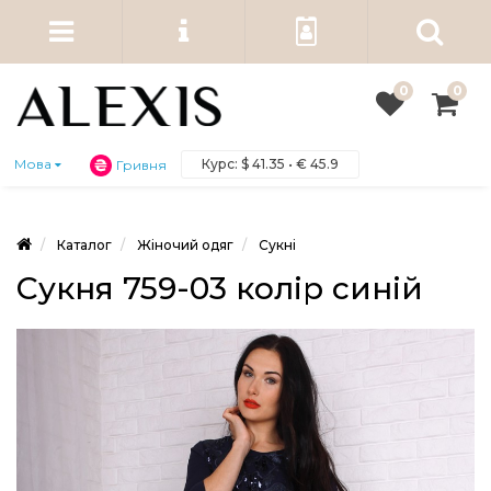
0
0
Курс:
$
41.35 •
€
45.9
Мова
Гривня
Каталог
Жіночий одяг
Сукні
Сукня 759-03 колір синій