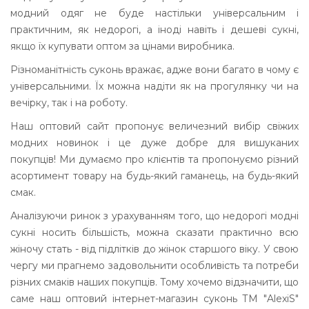
модний одяг не буде настільки універсальним і
практичним, як недорогі, а іноді навіть і дешеві сукні,
якщо їх купувати оптом за цінами виробника.
Різноманітність суконь вражає, адже вони багато в чому є
універсальними. Їх можна надіти як на прогулянку чи на
вечірку, так і на роботу.
Наш оптовий сайт пропонує величезний вибір свіжих
модних новинок і це дуже добре для вишуканих
покупців! Ми думаємо про клієнтів та пропонуємо різний
асортимент товару на будь-який гаманець, на будь-який
смак.
Аналізуючи ринок з урахуванням того, що недорогі модні
сукні носить більшість, можна сказати практично всю
жіночу стать - від підлітків до жінок старшого віку. У свою
чергу ми прагнемо задовольнити особливість та потреби
різних смаків наших покупців. Тому хочемо відзначити, що
саме наш оптовий інтернет-магазин суконь ТМ "AlexiS"