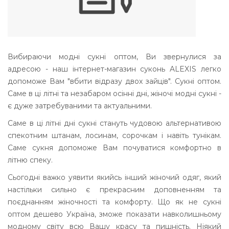
Вибираючи модні сукні оптом, Ви звернулися за
адресою - наш інтернет-магазин суконь ALEXIS легко
допоможе Вам "вбити відразу двох зайців". Сукні оптом.
Саме в ці літні та незабаром осінні дні, жіночі модні сукні -
є дуже затребуваними та актуальними.
Саме в ці літні дні сукні стануть чудовою альтернативою
спекотним штанам, лосинам, сорочкам і навіть тунікам.
Саме сукня допоможе Вам почуватися комфортно в
літню спеку.
Сьогодні важко уявити якийсь інший жіночий одяг, який
настільки сильно є прекрасним доповненням та
поєднанням жіночності та комфорту. Що як не сукні
оптом дешево Україна, зможе показати навколишньому
модному світу всю Вашу красу та пишність. Ніякий