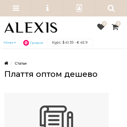
0
0
Курс:
$
41.35 •
€
45.9
Мова
Гривня
Статьи
Плаття оптом дешево