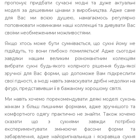
пропонує придбати сучасні модні та дуже актуальні
моделі за дешевими цінами з виробництва. Адже саме
для Вас ми всією душею, намагаємось регулярно
поповнювати новинками наші коллекциї та дивувати Вас
своїми необмеженими можливостями.
Якщо хтось може бути сумнівається, що сукні йому не
підійдуть, то вони глибоко помиляється! Адже сьогодні
завдяки нашим великим різноманітним колекціям
вибрати сукні будь-якого колірного рішення будь-якої
зручної для Вас форми, що допоможе Вам підкреслити
свої гідності, а іноді навіть замаскувати дрібні недоліки на
фігурі, представивши її в бажаному хорошому світлі.
Ми навіть хочемо порекомендувати деякі моделі суконь
жінкам з більш пишними формами, адже зручнішого та
комфортного одягу практично не знайти. Також хочемо
сказати що з сукнями завжди потрібно
експериментувати змінюючи фасони форми та
забарвлення, адже найоригінальніша і яскравіша сукня