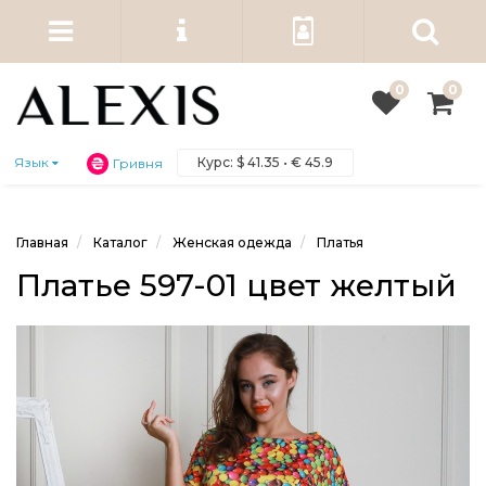
0
0
Курс:
$
41.35 •
€
45.9
Язык
Гривня
Главная
Каталог
Женская одежда
Платья
Платье 597-01 цвет желтый