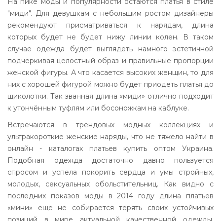
На пике моды и популярности остаются платья в стиле
"миди". Для девушкам с небольшим ростом дизайнеры
рекомендуют присматриваться к нарядам, длина
которых будет не будет нижу линии колен. В таком
случае одежда будет выглядеть намного эстетичной
подчёркивая целостный образ и правильные пропорции
женской фигуры. А что касается высоких женщин, то для
них с хорошей фигурой можно будет приодеть платья до
щиколотки. Так званная длина «миди» отлично подходит
к утончённым туфлям или босоножкам на каблуке.
Встречаются в трендовых модных коллекциях и
ультракороткие женские наряды, что не тяжело найти в
онлайн - каталогах платьев купить оптом Украина.
Подобная одежда достаточно давно пользуется
спросом и успела покорить сердца и умы стройных,
молодых, сексуальных обольстительниц. Как видно с
последних показов моды в 2014 году длина платьев
«мини» ещё не собирается терять своих устойчивых
позиций в мире актуальной качественной одежды.