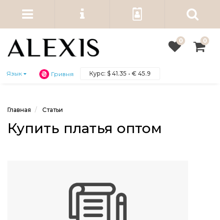
0
0
Курс:
$
41.35 •
€
45.9
Язык
Гривня
Главная
Статьи
Купить платья оптом